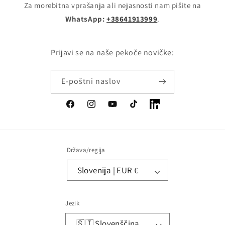
Za morebitna vprašanja ali nejasnosti nam pišite na
WhatsApp:
+38641913999
.
Prijavi se na naše pekoče novičke:
E-poštni naslov
Facebook
Instagram
YouTube
TikTok
LinkedIn
Država/regija
Slovenija | EUR €
Jezik
🇸🇮 Slovenščina