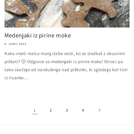
Medenjaki iz pirine moke
6. JUNIJ 2025
Kako imeti malce manj slabe vesti, ko se sladkaš z okusnimi
piškoti? 🙂 Odgovor so medenjaki iz pirine moke! Otroci pa
tako skačejo od navdušenja nad piškotki, ki zgledajo kot tisti
iz risanke....
1
2
3
4