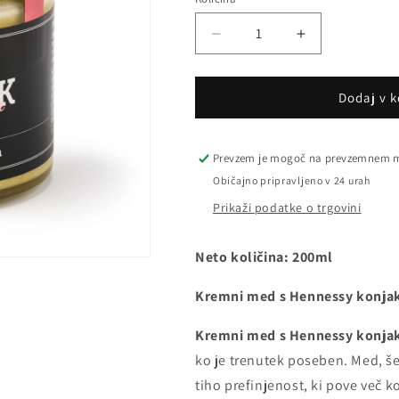
Pomanjšaš
Povečaj
količino
količino
za
za
izdelek
izdelek
Dodaj v k
Kremni
Kremni
med
med
s
s
Prevzem je mogoč na prevzemnem 
Hennessy
Hennessy
Običajno pripravljeno v 24 urah
konjakom
konjakom
Prikaži podatke o trgovini
Neto količina:
200ml
Kremni med s Hennessy konjak
Kremni med s Hennessy konj
ko je trenutek poseben. Med, še
tiho prefinjenost, ki pove več k