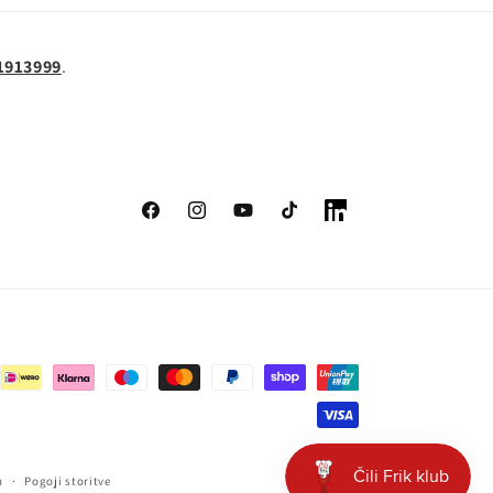
1913999
.
Facebook
Instagram
YouTube
TikTok
LinkedIn
h
Pogoji storitve