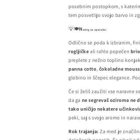
posebnim postopkom, s katerim 
tem posvetlijo svojo barvo in zg
💡🍽️
N
amig za uporabo:
Odlično se poda k izbranim, f
rogljičke
ali rahlo popečen
bri
preplete z nežno toplino konjak
panna cotto
,
čokoladne mouss
globino in ščepec elegance. Pod
Če si želiš zaužiti vse naravne 
da ga
ne segrevaš oziroma ne d
tako uničijo nekatere učinkovi
peki, saj s svojo aromo in nara
Rok trajanja:
Za med je značilna