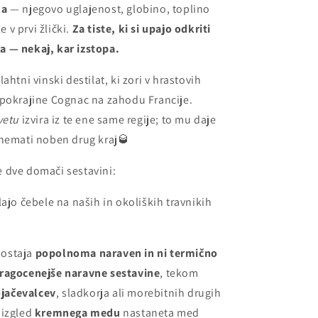
ka
— njegovo uglajenost, globino, toplino
e v prvi žlički.
Za tiste, ki si upajo odkriti
a — nekaj, kar izstopa.
lahtni vinski destilat, ki zori v hrastovih
 pokrajine Cognac na zahodu Francije.
vetu
izvira iz te ene same regije; to mu daje
snemati noben drug kraj🥃
 dve domači sestavini:
lajo čebele na naših in okoliških travnikih
 ostaja
popolnoma naraven in ni termično
dragocenejše naravne sestavine
, tekom
jačevalcev
, sladkorja ali morebitnih drugih
 izgled
kremnega medu
nastaneta med