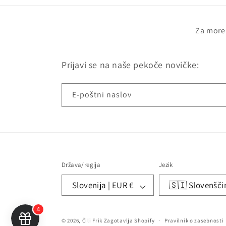
Za moreb
Prijavi se na naše pekoče novičke:
E-poštni naslov
Država/regija
Jezik
Slovenija | EUR €
🇸🇮 Slovenšči
© 2026,
Čili Frik
Zagotavlja Shopify
Pravilnik o zasebnosti