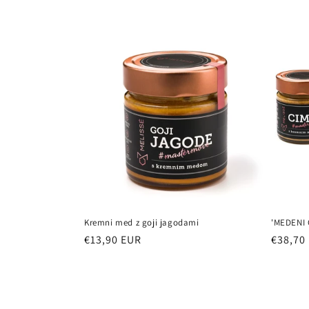
Kremni med z goji jagodami
'MEDENI
Redna
Redna
€13,90 EUR
€38,70
cena
cena