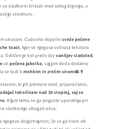
se sladkorni kristali med seboj drgnejo, s
ostijo strukturo.
inim okusom. Čudovito dopolni
sveže pečene
oche toast
, kjer se njegova svilnata tekstura
a. Odličen je kot preliv čez
vaniljev sladoled
,
e
ali
pečena jabolka
, saj jim doda dodatno
a se tudi k
mehkim in zrelim sirom🧀🍷
sestavine, ki jih premore med, priporočamo,
odajaš tekočinam nad 38 stopinj, saj se
ne.
Kljub temu se ga pogosto uporablja pri
vno sladkostjo obogati okus.
 njegova dolgotrajnost, če se ga hrani ob