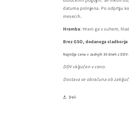
določenih pogojih. Še nikoli odpr
datuma polnjena. Po odprtju ko
mesecih.
Hramba
: Hrani ga v suhem, hl
Brez GSO, dodanega sladkorja
Najnižja cena v zadnjih 30 dneh z DDV:
DDV vključen v ceno.
Dostava se obračuna ob zaklju
Deli