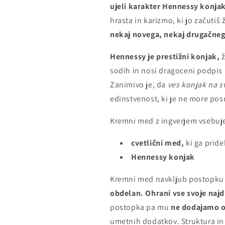
ujeli karakter Hennessy konja
hrasta in karizmo, ki jo začutiš ž
nekaj novega, nekaj drugačneg
Hennessy je prestižni konjak,
ž
sodih in nosi dragoceni podpis
Zanimivo je, da
ves konjak na s
edinstvenost, ki je ne more po
Kremni med z ingverjem vsebuje
cvetlični med,
ki ga pride
Hennessy konjak
Kremni med navkljub postopku
obdelan. Ohrani vse svoje naj
postopka pa mu
ne dodajamo o
umetnih dodatkov. Struktura in