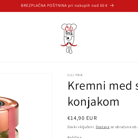
BREZPLAČNA POŠTNINA pri nakupih nad 60 €
CILI FRIK
Kremni med 
konjakom
Redna
€14,90 EUR
cena
Davki vključeni.
Dostava
se obračuna ob 
Količina