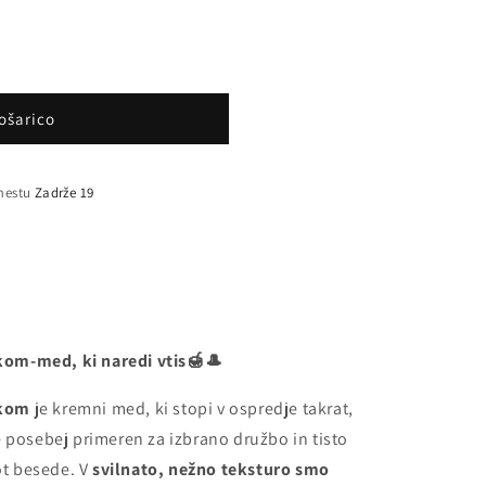
ošarico
mestu
Zadrže 19
om-med, ki naredi vtis🍯🎩
akom
je kremni med, ki stopi v ospredje takrat,
 posebej primeren za izbrano družbo in tisto
ot besede. V
svilnato, nežno teksturo smo