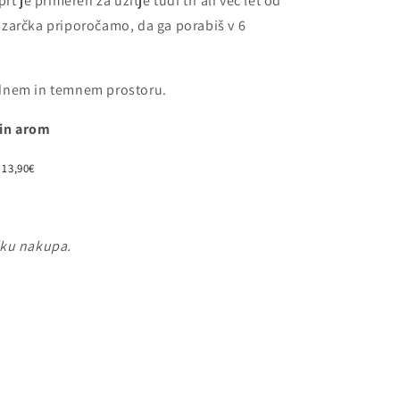
t je primeren za užitje tudi tri ali več let od
zarčka priporočamo, da ga porabiš v 6
adnem in temnem prostoru.
 in arom
13
,90
€
čku nakupa.