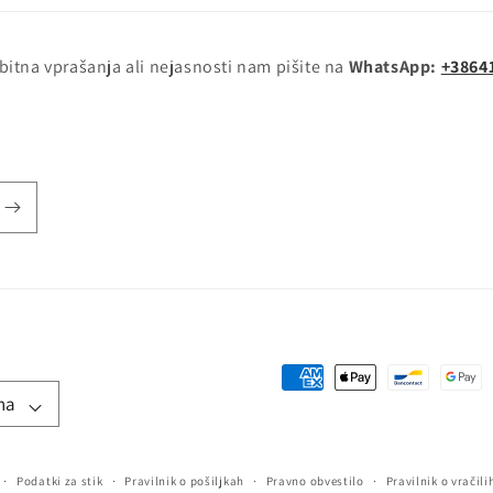
itna vprašanja ali nejasnosti nam pišite na
WhatsApp:
+3864
Načini
na
plačila
Podatki za stik
Pravilnik o pošiljkah
Pravno obvestilo
Pravilnik o vračili