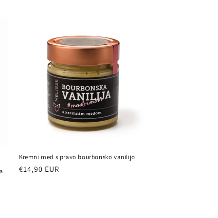
Kremni med s pravo bourbonsko vanilijo
Redna
€14,90 EUR
a
cena