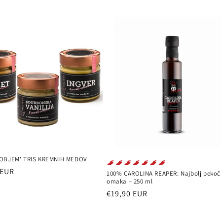
 OBJEM' TRIS KREMNIH MEDOV
 EUR
100% CAROLINA REAPER: Najbolj pekoč
omaka – 250 ml
Redna
€19,90 EUR
cena