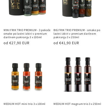
MINI FRIK TRIO PREMIUM - 3 pekoče
BIG FRIK TRIO PREMIUM - omake po
omake po lastni izbiri v premium
lastni izbiri v premium darilnem
darilnem pakiranju 3 x 100ml
pakiranju 3 x 250ml
Redna
Redna
od €27,90 EUR
od €41,90 EUR
cena
cena
MEDIUM HOT mini trio 3 x 100ml
MEDIUM HOT magnum trio 3 x 250ml