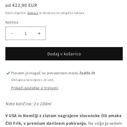
Redna
od €22,90 EUR
cena
Davki vključeni.
Dostava
se obračuna ob zaključku nakupa.
Količina
Pomanjšaš
Povečaj
količino
količino
za
za
izdelek
izdelek
Dodaj v košarico
MINI
MINI
FRIK
FRIK
TRIO
TRIO
Prevzem je mogoč na prevzemnem mestu
Zadrže 19
-
-
Običajno pripravljeno v 24 urah
po
po
Prikaži podatke o trgovini
lastni
lastni
izbiri
izbiri
3
3
Neto količina:
3 x 100ml
x
x
100ml
100ml
V USA in Nemčiji z zlatom nagrajene slovenske čili omake
Čili Frik, v premium darilnem pakiranju.
Na voljo je sedem