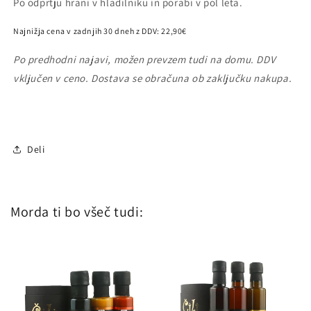
Po odprtju hrani v hladilniku in porabi v pol leta.
Najnižja cena v zadnjih 30 dneh z DDV:
22
,90
€
Po predhodni najavi, možen prevzem tudi na domu.
DDV
vključen v ceno.
Dostava se obračuna ob zaključku nakupa.
Deli
Morda ti bo všeč tudi: