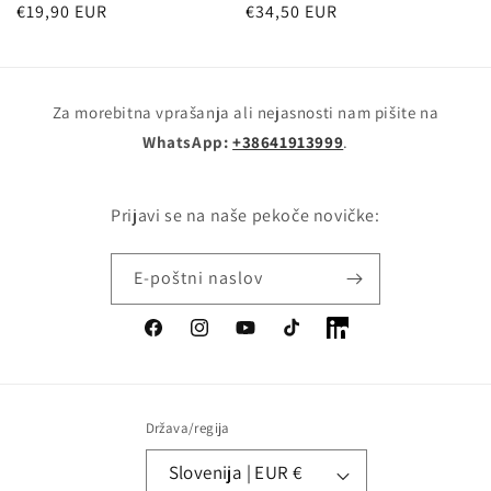
Redna
Redna
€19,90 EUR
€34,50 EUR
cena
cena
Za morebitna vprašanja ali nejasnosti nam pišite na
WhatsApp:
+38641913999
.
Prijavi se na naše pekoče novičke:
E-poštni naslov
Facebook
Instagram
YouTube
TikTok
LinkedIn
Država/regija
Slovenija | EUR €