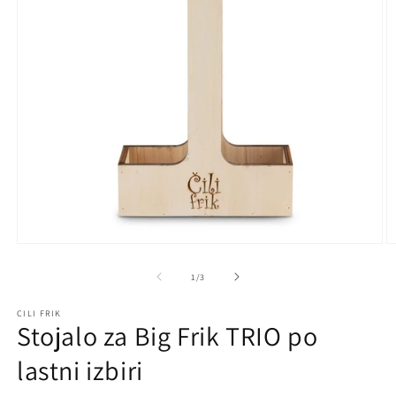
Predstavnostne
P
vsebine
v
1
2
od
1
/
3
odprite
o
v
v
CILI FRIK
modalnem
m
Stojalo za Big Frik TRIO po
načinu
n
lastni izbiri