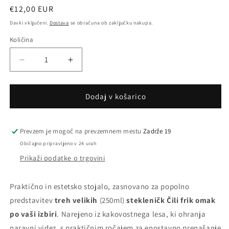
Redna
€12,00 EUR
cena
Davki vključeni.
Dostava
se obračuna ob zaključku nakupa.
Količina
Pomanjšaš
Povečaj
količino
količino
za
za
izdelek
izdelek
Dodaj v košarico
Stojalo
Stojalo
za
za
Big
Big
Prevzem je mogoč na prevzemnem mestu
Zadrže 19
Frik
Frik
Običajno pripravljeno v 24 urah
TRIO
TRIO
Prikaži podatke o trgovini
po
po
lastni
lastni
izbiri
izbiri
Praktično in estetsko stojalo, zasnovano za popolno
predstavitev
treh velikih
(250ml)
stekleničk Čili frik omak
po vaši izbiri
. Narejeno iz kakovostnega lesa, ki ohranja
naravni videz, s praktičnim ročajem za enostavno prenašanje