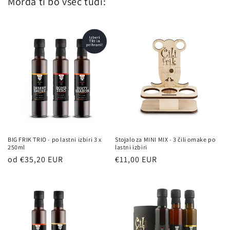
Morda ti bo všeč tudi:
BIG FRIK TRIO - po lastni izbiri 3 x
Stojalo za MINI MIX - 3 čili omake po
250ml
lastni izbiri
Redna
Redna
od €35,20 EUR
€11,00 EUR
cena
cena