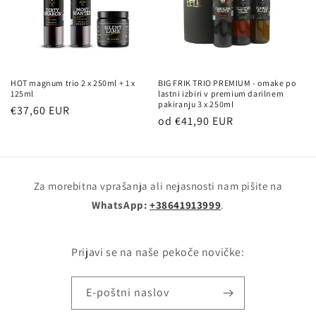
HOT magnum trio 2 x 250ml + 1 x
BIG FRIK TRIO PREMIUM - omake po
125ml
lastni izbiri v premium darilnem
pakiranju 3 x 250ml
Redna
€37,60 EUR
Redna
od €41,90 EUR
cena
cena
Za morebitna vprašanja ali nejasnosti nam pišite na
WhatsApp:
+38641913999
.
Prijavi se na naše pekoče novičke:
E-poštni naslov