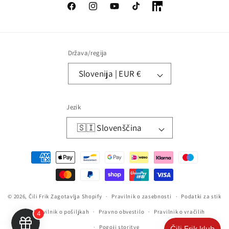
Facebook
Instagram
YouTube
TikTok
LinkedIn
Država/regija
Slovenija | EUR €
Jezik
🇸🇮 Slovenščina
Načini
plačila
© 2026,
Čili Frik
Zagotavlja Shopify
Pravilnik o zasebnosti
Podatki za stik
Pravilnik o pošiljkah
Pravno obvestilo
Pravilnik o vračilih
Pogoji storitve