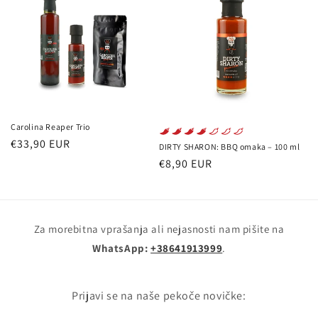
Carolina Reaper Trio
Redna
€33,90 EUR
DIRTY SHARON: BBQ omaka – 100 ml
cena
Redna
€8,90 EUR
cena
Za morebitna vprašanja ali nejasnosti nam pišite na
WhatsApp:
+38641913999
.
Prijavi se na naše pekoče novičke: