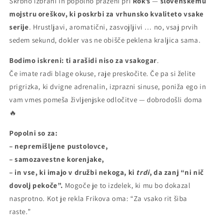
Skrbno izbrani in popolno praženi pri
Rok’s
—
slovenskemu
mojstru oreškov, ki poskrbi za vrhunsko kvaliteto vsake
serije
. Hrustljavi, aromatični, zasvojljivi … no, vsaj prvih
sedem sekund, dokler vas ne obišče peklena kraljica sama.
Bodimo iskreni: ti arašidi
niso za vsakogar
.
Če imate radi blage okuse, raje preskočite. Če pa si želite
prigrizka, ki dvigne adrenalin, izprazni sinuse, poniža ego in
vam vmes pomeša življenjske odločitve — dobrodošli doma
🔥
Popolni so za:
– nepremišljene pustolovce,
– samozavestne korenjake,
– in vse, ki imajo v družbi nekoga, ki
trdi
, da zanj “ni nič
dovolj pekoče”.
Mogoče je to izdelek, ki mu bo dokazal
nasprotno. Kot je rekla Frikova oma: “Za vsako rit šiba
raste.”