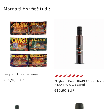
Morda ti bo všeč tudi:
League of Fire - Challenge
Redna
€10,90 EUR
Zloglasno CAROLINA REAPER OLIVNO
PIKANTNO OLJE 250ml
cena
Redna
€19,90 EUR
cena