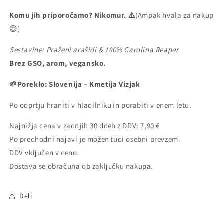
Komu jih priporočamo?
Nikomur.
⚠️
(Ampak hvala za nakup
😉)
Sestavine: Praženi arašidi & 100% Carolina Reaper
Brez GSO, arom, vegansko.
🌱Poreklo:
Slovenija – Kmetija Vizjak
Po odprtju hraniti v hladilniku in porabiti v enem letu.
Najnižja cena v zadnjih 30 dneh z DDV: 7,90 €
Po predhodni najavi je možen tudi osebni prevzem.
DDV vključen v ceno.
Dostava se obračuna ob zaključku nakupa.
Deli