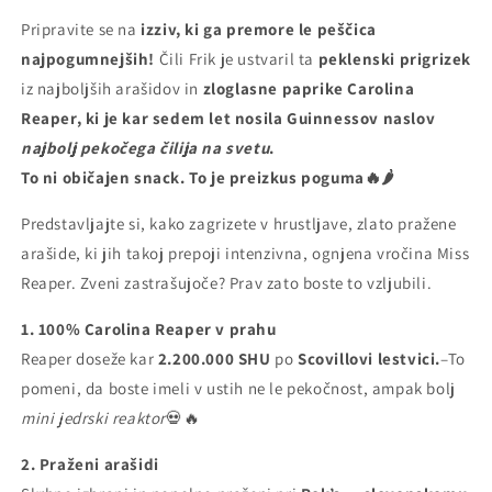
Pripravite se na
izziv, ki ga premore le peščica
najpogumnejših!
Čili Frik je ustvaril ta
peklenski prigrizek
iz najboljših arašidov in
zloglasne paprike Carolina
Reaper, ki je kar sedem let nosila Guinnessov naslov
najbolj pekočega čilija na svetu
.
To ni običajen snack. To je preizkus poguma🔥🌶️
Predstavljajte si, kako zagrizete v hrustljave, zlato pražene
arašide, ki jih takoj prepoji intenzivna, ognjena vročina Miss
Reaper. Zveni zastrašujoče? Prav zato boste to vzljubili.
1. 100% Carolina Reaper v prahu
Reaper doseže kar
2.200.000 SHU
po
Scovillovi lestvici.
–To
pomeni, da boste imeli v ustih ne le pekočnost, ampak bolj
mini jedrski reaktor
💀🔥
2. Praženi arašidi