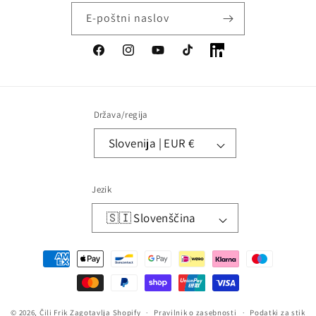
E-poštni naslov
Facebook
Instagram
YouTube
TikTok
LinkedIn
Država/regija
Slovenija | EUR €
Jezik
🇸🇮 Slovenščina
Načini
plačila
© 2026,
Čili Frik
Zagotavlja Shopify
Pravilnik o zasebnosti
Podatki za stik