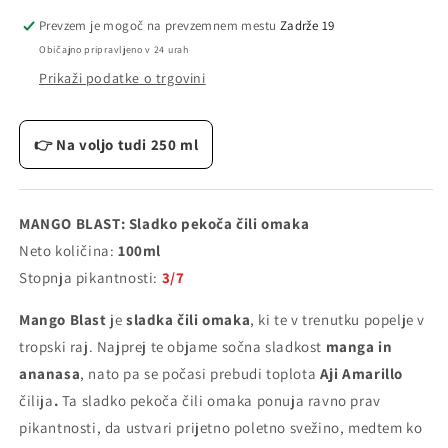
Sladko
Sladko
Prevzem je mogoč na prevzemnem mestu
Zadrže 19
pekoča
pekoča
Običajno pripravljeno v 24 urah
čili
čili
Prikaži podatke o trgovini
omaka
omaka
–
–
100
100
👉 Na voljo tudi 250 ml
ml
ml
MANGO BLAST: Sladko pekoča čili omaka
Neto količina:
100ml
Stopnja pikantnosti:
3/7
Mango Blast
je
sladka čili omaka
, ki te v trenutku popelje v
tropski raj. Najprej te objame sočna sladkost
manga in
ananasa
, nato pa se počasi prebudi toplota
Aji Amarillo
čilija
.
Ta sladko pekoča čili omaka ponuja ravno prav
pikantnosti, da ustvari prijetno poletno svežino, medtem ko