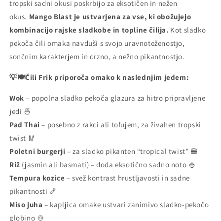
tropski sadni okusi poskrbijo za eksotičen in nežen
okus.
Mango Blast je ustvarjena za vse, ki obožujejo
kombinacijo rajske sladkobe in topline čilija.
Kot
sladko
pekoča čili omaka navduši s svojo uravnoteženostjo,
sončnim karakterjem in drzno, a nežno pikantnostjo.
💡🍽️Čili Frik priporoča omako k naslednjim jedem:
Wok
– popolna sladko pekoča glazura za hitro pripravljene
jedi 🍜
Pad Thai
–
posebno z rakci ali tofujem, za živahen tropski
twist 🥢
Poletni burgerji
– za sladko pikanten “tropical twist” 🍔
Riž
(jasmin ali basmati) – doda eksotično sadno noto 🍚
Tempura kozice
– svež kontrast hrustljavosti in sadne
pikantnosti 🍤
Miso juha
– kapljica omake ustvari zanimivo sladko-pekočo
globino 🍲