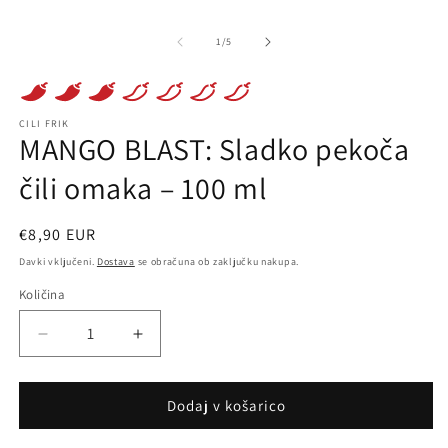
v
načinu
2
o
od
1
/
5
v
m
n
CILI FRIK
MANGO BLAST: Sladko pekoča
čili omaka – 100 ml
Redna
€8,90 EUR
cena
Davki vključeni.
Dostava
se obračuna ob zaključku nakupa.
Količina
Pomanjšaš
Povečaj
količino
količino
za
za
izdelek
izdelek
Dodaj v košarico
MANGO
MANGO
BLAST:
BLAST: