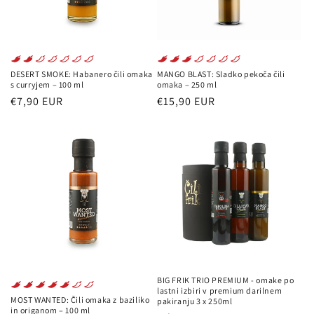
DESERT SMOKE: Habanero čili omaka
MANGO BLAST: Sladko pekoča čili
s curryjem – 100 ml
omaka – 250 ml
Redna
Redna
€7,90 EUR
€15,90 EUR
cena
cena
BIG FRIK TRIO PREMIUM - omake po
lastni izbiri v premium darilnem
MOST WANTED: Čili omaka z baziliko
pakiranju 3 x 250ml
in origanom – 100 ml