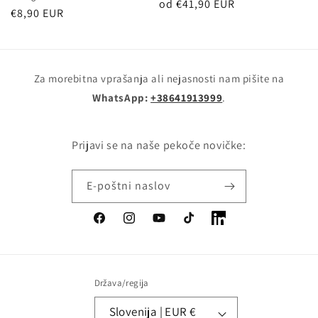
Redna
od €41,90 EUR
Redna
€8,90 EUR
cena
cena
Za morebitna vprašanja ali nejasnosti nam pišite na
WhatsApp:
+38641913999
.
Prijavi se na naše pekoče novičke:
E-poštni naslov
Facebook
Instagram
YouTube
TikTok
LinkedIn
Država/regija
Slovenija | EUR €