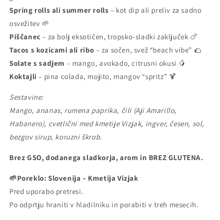
Spring rolls ali summer rolls
– kot dip ali preliv za sadno
osvežitev 🌱
Piščanec
– za bolj eksotičen, tropsko-sladki zaključek 🍗
Tacos s kozicami ali ribo
– za sočen, svež “beach vibe” 🌮
Solate s sadjem
– mango, avokado, citrusni okusi 🥭
Koktajli
– pina colada, mojito, mangov “spritz” 🍹
Sestavine:
Mango, ananas, rumena paprika, čili (Aji Amarillo,
Habanero), cvetlični med kmetije Vizjak, ingver, česen, sol,
bezgov sirup, koruzni škrob.
Brez GSO, dodanega sladkorja, arom in BREZ GLUTENA.
🌱Poreklo: Slovenija – Kmetija Vizjak
Pred uporabo pretresi.
Po odprtju hraniti v hladilniku in porabiti v treh mesecih.